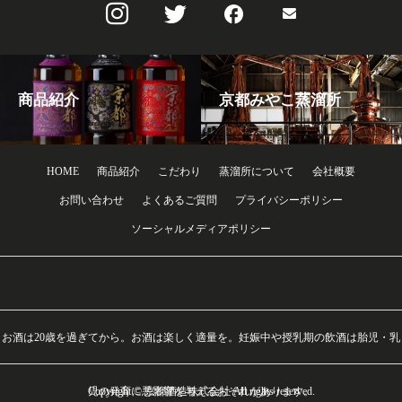
商品紹介
京都みやこ蒸溜所
HOME
商品紹介
こだわり
蒸溜所について
会社概要
お問い合わせ
よくあるご質問
プライバシーポリシー
ソーシャルメディアポリシー
お酒は20歳を過ぎてから。お酒は楽しく適量を。妊娠中や授乳期の飲酒は胎児・乳
Copyright © 京都酒造株式会社 All rights reserved.
児の発育に悪影響を与えるおそれがあります。