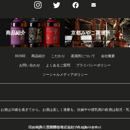
商品紹介
京都みやこ蒸溜所
HOME
商品紹介
こだわり
蒸溜所について
会社概要
お問い合わせ
よくあるご質問
プライバシーポリシー
ソーシャルメディアポリシー
お酒は20歳を過ぎてから。お酒は楽しく適量を。妊娠中や授乳期の飲酒は胎児・乳
Copyright © 京都酒造株式会社 All rights reserved.
児の発育に悪影響を与えるおそれがあります。