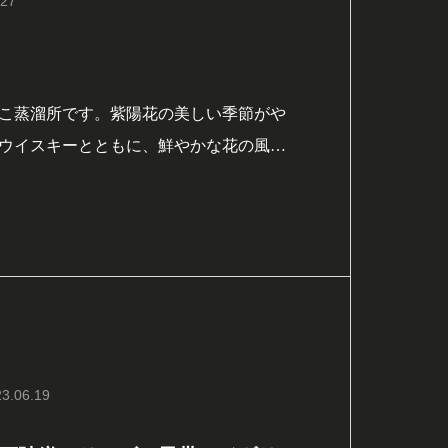
.27
こ蒸溜所です。紫陽花の美しい季節がや
ウイスキーとともに、鮮やかな花の風景
紫陽花の繊細な色合いに負けない、紫帯
モルトの香りとバランスの取れたスモー
いを引き立てます。
3.06.19