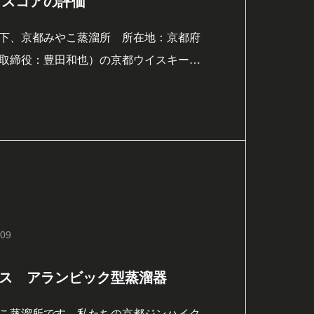
ハイスコアの評価
下、京都みやこ蒸溜所 所在地：京都府
取締役：豊田和也）の京都ウイスキー西
リカで開催された世界最高の蒸溜酒のコ
れるUSC（アルティメット・スピリッ
23において、3年連続で高得点を獲得しまし
.09
ス アランビック型蒸溜器
こ蒸溜所です。私たちの京都ジンハイク