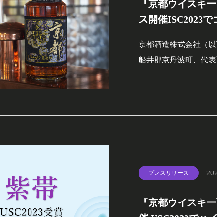
『京都ウイスキー
ス開催ISC2023
京都酒造株式会社（以
船井郡京丹波町、代表
西陣織シリーズ』黒帯
界三大酒類品評会「I
チャレンジ）2023
られたウイスキ
202
プレスリリース
『京都ウイスキー