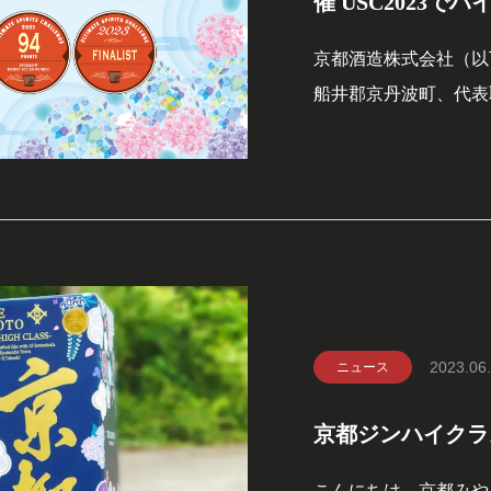
催 USC2023で
京都酒造株式会社（以
船井郡京丹波町、代表
陣織シリーズは、アメ
ンペティションといわ
ツ・チャレンジ) 20
た。
2023.06
ニュース
京都ジンハイクラ
こんにちは、京都みや