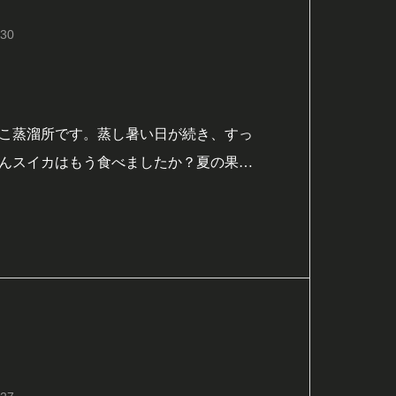
.30
こ蒸溜所です。蒸し暑い日が続き、すっ
んスイカはもう食べましたか？夏の果物
、アルコールと同時に摂取すると、スイ
とアルコールの利尿作用で脱水症状にな
イカとお酒を楽しむ時は、こまめな水分