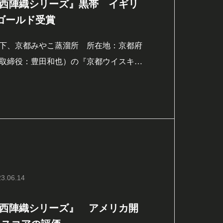
西陣織シリーズ』黒帯 イギリ
でゴールド受賞
下、京都みやこ蒸溜所 所在地：京都府
取締役：豊田和也）の『京都ウイスキー
は、イギリスのロンドンで開催された世
SC（インターナショナル・スピリッツ・
」でゴールド（金賞）を受賞し、世界に認め
3.06.14
西陣織シリーズ』 アメリカ開