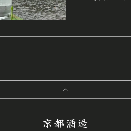
こ蒸溜所のこだわりぬ
つ逸品です。爽やかで
感じさせ、まさに心地
りと