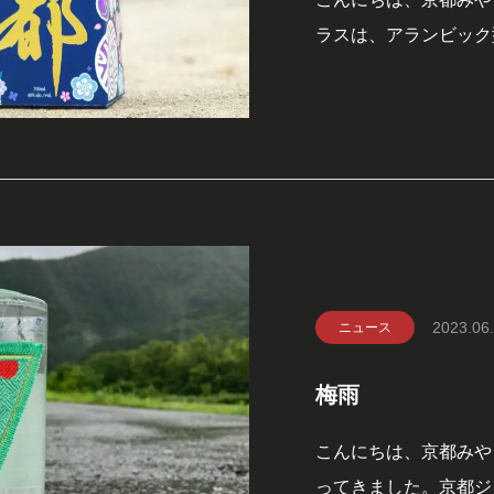
ラスは、アランビック
おります。この特殊な
繊細に抽出し、香り高
できます。日々自然豊
がこだわり抜
2023.06
ニュース
梅雨
こんにちは、京都みや
ってきました。京都ジ