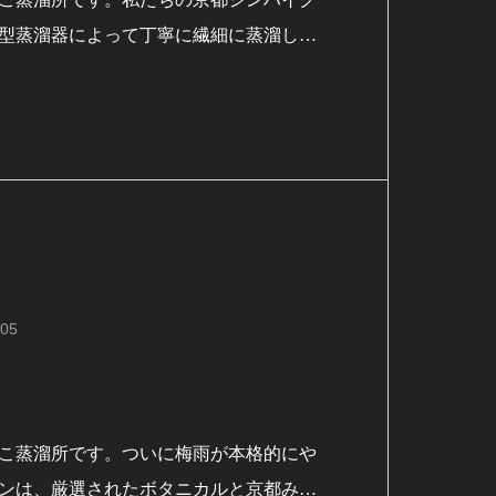
型蒸溜器によって丁寧に繊細に蒸溜して
蒸溜器は、芳香成分やエステル類などを
く口当たりの良いジンを創り出すことが
かな蒸溜所で丁寧に蒸溜を行い、私たち
.05
こ蒸溜所です。ついに梅雨が本格的にや
ンは、厳選されたボタニカルと京都みや