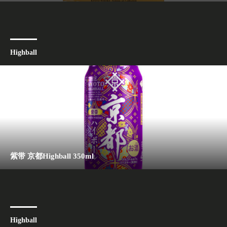
Highball
紫带 京都Highball 350ml
Highball