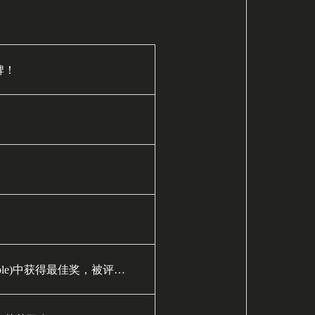
牌！
《京都威士忌黑带》 在2024年吉姆·默里（Jim Murray）威士忌圣经(Whisky Bible)中获得最佳奖，被评为“Japanese Blended Whisky of the Year”！