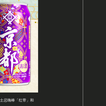
士忌嗨棒「红带」和