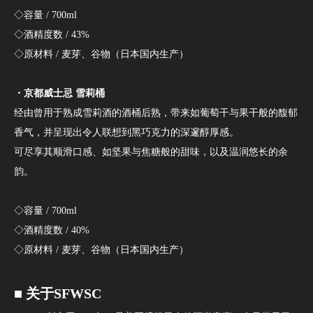
◇容量 / 700ml
◇酒精度数 / 43%
◇原材料 / 麦芽、谷物（日本国内生产）
・京都威士忌 雪莉桶
经由曾用于熟成雪莉酒的酒桶后熟，带来如葡萄干与果干般的馥郁
香气，并呈现出令人联想到黑巧克力的深邃醇厚感。
可尽享其顺滑口感、如坚果与焦糖般的甜味，以及温润悠长的余
韵。
◇容量 / 700ml
◇酒精度数 / 40%
◇原材料 / 麦芽、谷物（日本国内生产）
■ 关于SFWSC