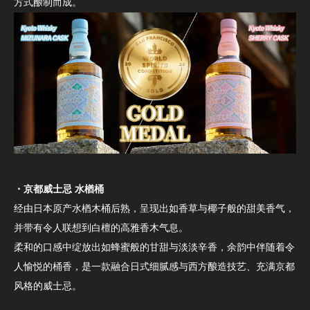
方式酿制而成。
・京都威士忌 水楢桶
经由日本原产水楢木桶后熟，呈现出如香草与椰子般的甜美香气，
并带有令人联想到白檀的高雅香木气息。
柔和的口感中绽放出如蜂蜜般的甘甜与淡淡辛香，余韵中伴随着令
人愉悦的桶香，是一款融合日式细腻感与西方酿造技艺、充满京都
风格的威士忌。