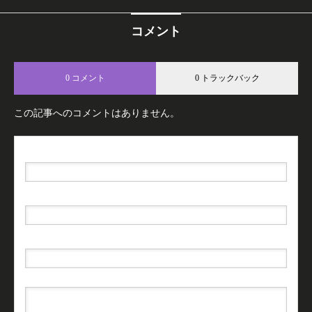
コメント
0 コメント
0 トラックバック
この記事へのコメントはありません。
名前（例：山田 太郎）
( 必須 )
E-MAIL
( 必須 ) - 公開されません -
URL