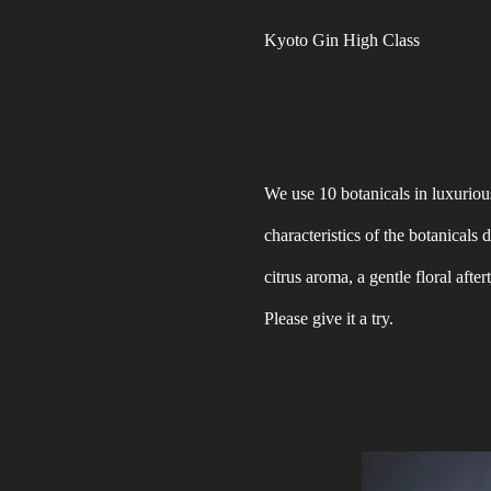
Kyoto Gin High Class
We use 10 botanicals in luxurious
characteristics of the botanicals d
citrus aroma, a gentle floral afte
Please give it a try.