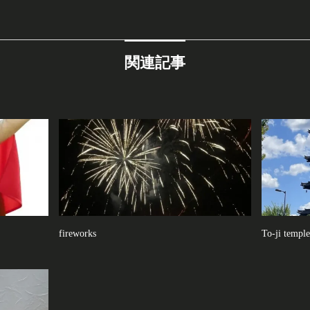
関連記事
fireworks
To-ji temple