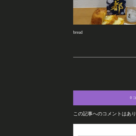
bread
0 
この記事へのコメントはあ
名前（例：山田 太郎）
( 必須 )