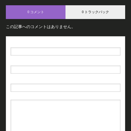
0 コメント
0 トラックバック
この記事へのコメントはありません。
名前（例：山田 太郎）
( 必須 )
E-MAIL
( 必須 ) - 公開されません -
URL