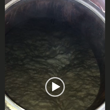
画
プ
レ
ー
ヤ
ー