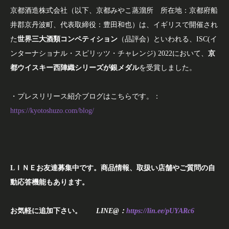
京都酒造株式会社（以下、京都みやこ蒸溜所 所在地：京都府船
井郡京丹波町、代表取締役：豊田和也）は、イギリスで開催され
た
世界三大酒類コンペティション
（品評会）といわれる、ISC(イ
ンターナショナル・スピリッツ・チャレンジ) 2022において、
京
都ウイスキー西陣織シリーズが銀メダル
を受賞しました。
・プレスリリース紹介ブログはこちらです。：
https://kyotoshuzo.com/blog/
L
ＩＮＥお友達募集中です。商品情報、取扱い店舗やご質問の自
動応答機能もあります。
お気軽に追加下さい。
LINE@：
https://lin.ee/pUYARc6