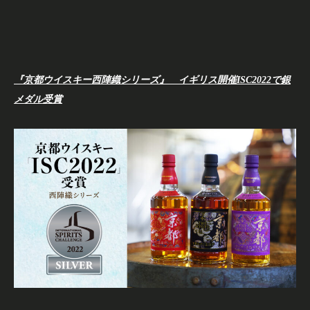
『京都ウイスキー西陣織シリーズ』 イギリス開催
I
SC2022
で
銀
メダル受賞