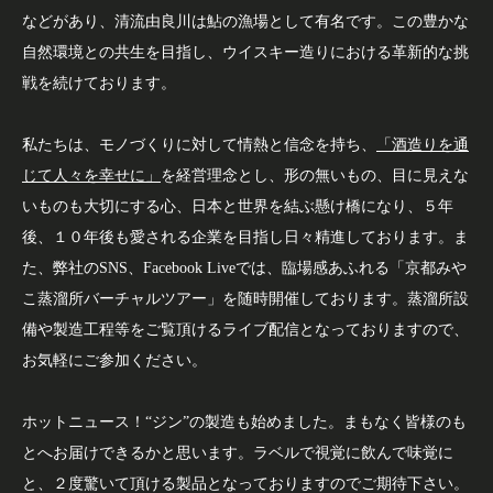
などがあり、清流由良川は鮎の漁場として有名です。この豊かな
自然環境との共生を目指し、ウイスキー造りにおける革新的な挑
戦を続けております。
私たちは、モノづくりに対して情熱と信念を持ち、
「
酒造りを通
じて人々を幸せに」
を経営理念とし、形の無いもの、目に見えな
いものも大切にする心、日本と世界を結ぶ懸け橋になり、５年
後、１０年後も愛される企業を目指し日々精進しております。ま
た、弊社のSNS、Facebook Liveでは、臨場感あふれる「京都みや
こ蒸溜所バーチャルツアー」を随時開催しております。蒸溜所設
備や製造工程等をご覧頂けるライブ配信となっておりますので、
お気軽にご参加ください。
ホットニュース！“ジン”の製造も始めました。まもなく皆様のも
とへお届けできるかと思います。ラベルで視覚に飲んで味覚に
と、２度驚いて頂ける製品となっておりますのでご期待下さい。