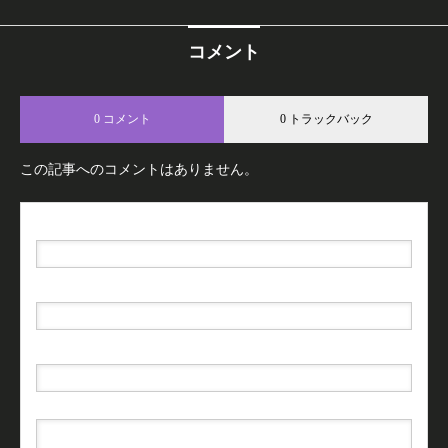
コメント
0 コメント
0 トラックバック
この記事へのコメントはありません。
名前（例：山田 太郎）
( 必須 )
E-MAIL
( 必須 ) - 公開されません -
URL