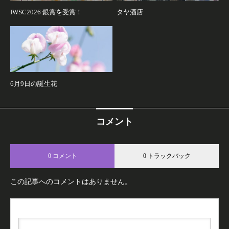
IWSC2026 銀賞を受賞！
タヤ酒店
6月9日の誕生花
コメント
0 コメント
0 トラックバック
この記事へのコメントはありません。
名前（例：山田 太郎）
( 必須 )