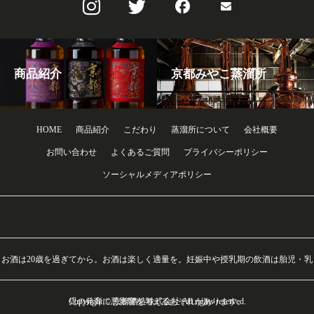
商品紹介
京都みやこ蒸溜所
HOME
商品紹介
こだわり
蒸溜所について
会社概要
お問い合わせ
よくあるご質問
プライバシーポリシー
ソーシャルメディアポリシー
お酒は20歳を過ぎてから。お酒は楽しく適量を。妊娠中や授乳期の飲酒は胎児・乳
Copyright © 京都酒造株式会社 All rights reserved.
児の発育に悪影響を与えるおそれがあります。