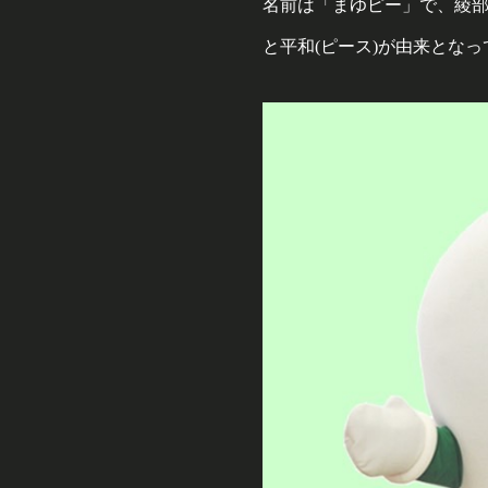
名前は「まゆピー」で、綾
と平和(ピース)が由来とな