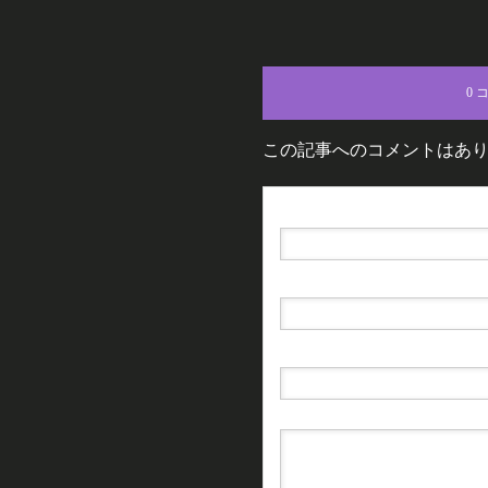
0 
この記事へのコメントはあ
名前（例：山田 太郎）
( 必須 )
E-MAIL
( 必須 ) - 公開されません -
URL