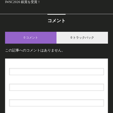
IWSC2026 銀賞を受賞！
コメント
0 コメント
0 トラックバック
この記事へのコメントはありません。
名前（例：山田 太郎）
( 必須 )
E-MAIL
( 必須 ) - 公開されません -
URL