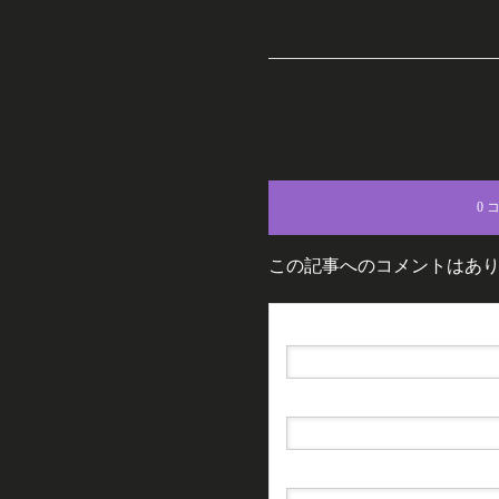
0 
この記事へのコメントはあ
名前（例：山田 太郎）
( 必須 )
E-MAIL
( 必須 ) - 公開されません -
URL