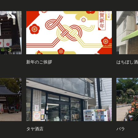
新年のご挨拶
はちぼし酒
タヤ酒店
バラ