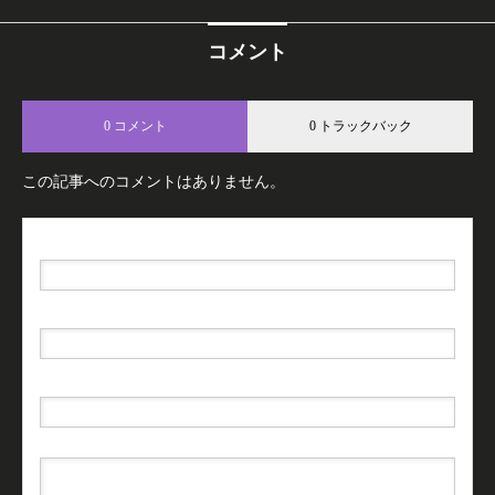
コメント
0 コメント
0 トラックバック
この記事へのコメントはありません。
名前（例：山田 太郎）
( 必須 )
E-MAIL
( 必須 ) - 公開されません -
URL