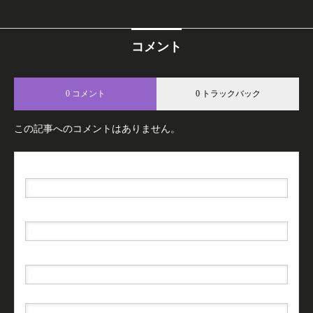
コメント
0 コメント
0 トラックバック
この記事へのコメントはありません。
名前（例：山田 太郎）
( 必須 )
E-MAIL
( 必須 ) - 公開されません -
URL