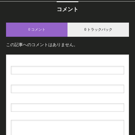
コメント
0 コメント
0 トラックバック
この記事へのコメントはありません。
名前（例：山田 太郎）
( 必須 )
E-MAIL
( 必須 ) - 公開されません -
URL