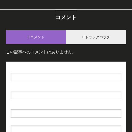
コメント
0 コメント
0 トラックバック
この記事へのコメントはありません。
名前（例：山田 太郎）
( 必須 )
E-MAIL
( 必須 ) - 公開されません -
URL