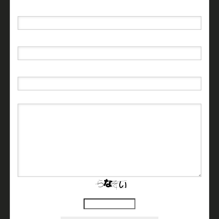
名前（例：山田 太郎）
( 必須 )
E-MAIL
( 必須 ) - 公開されません -
URL
上に表示された文字を入力してください。