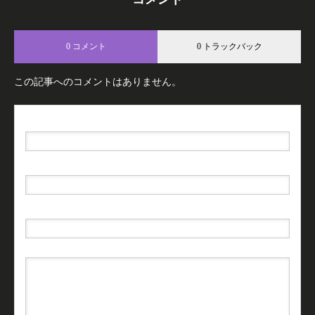
0 コメント
0 トラックバック
この記事へのコメントはありません。
名前（例：山田 太郎）
( 必須 )
E-MAIL
( 必須 ) - 公開されません -
URL