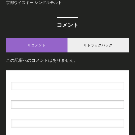
京都ウイスキー シングルモルト
コメント
0 コメント
0 トラックバック
この記事へのコメントはありません。
名前（例：山田 太郎）
( 必須 )
E-MAIL
( 必須 ) - 公開されません -
URL