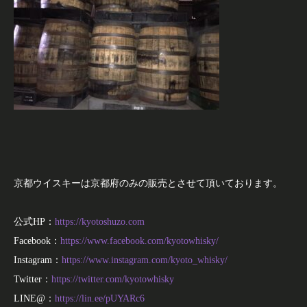
京都ウイスキーは京都府のみの販売とさせて頂いております。
公式HP：
https://kyotoshuzo.com
Facebook：
https://www.facebook.com/kyotowhisky/
Instagram：
https://www.instagram.com/kyoto_whisky/
Twitter：
https://twitter.com/kyotowhisky
LINE@：
https://lin.ee/pUYARc6