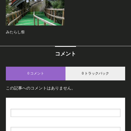
みたらし祭
コメント
0 コメント
0 トラックバック
この記事へのコメントはありません。
名前（例：山田 太郎）
( 必須 )
E-MAIL
( 必須 ) - 公開されません -