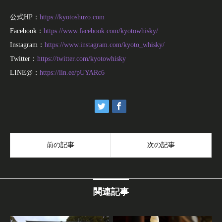
公式HP：
https://kyotoshuzo.com
Facebook：
https://www.facebook.com/kyotowhisky/
Instagram：
https://www.instagram.com/kyoto_whisky/
Twitter：
https://twitter.com/kyotowhisky
LINE@：
https://lin.ee/pUYARc6
前の記事
次の記事
関連記事