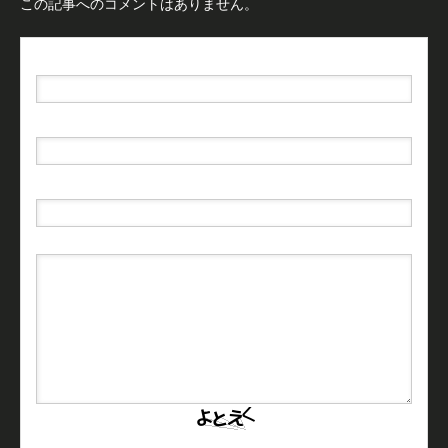
この記事へのコメントはありません。
名前（例：山田 太郎）
( 必須 )
E-MAIL
( 必須 ) - 公開されません -
URL
上に表示された文字を入力してください。