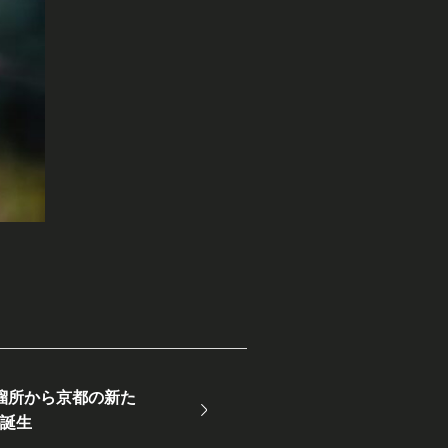
溜所から京都の新た
が誕生