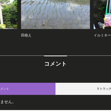
田植え
イルミネー
コメント
コメント
0 トラッ
りません。