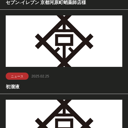
セブン-イレブン 京都河原町蛸薬師店様
2025.02.25
ニュース
初溜液